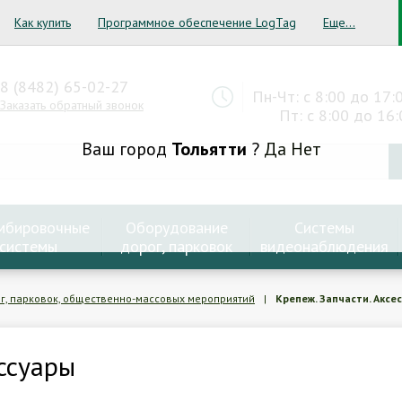
Как купить
Программное обеспечение LogTag
Еще...
8 (8482) 65-02-27
Пн-Чт: с 8:00 до 17:
Заказать обратный звонок
Пт: с 8:00 до 16:
Ваш город
Тольятти
?
Да
Нет
мбировочные
Оборудование
Системы
системы
дорог, парковок
видеонаблюдения
, парковок, общественно-массовых мероприятий
|
Крепеж. Запчасти. Аксе
ессуары