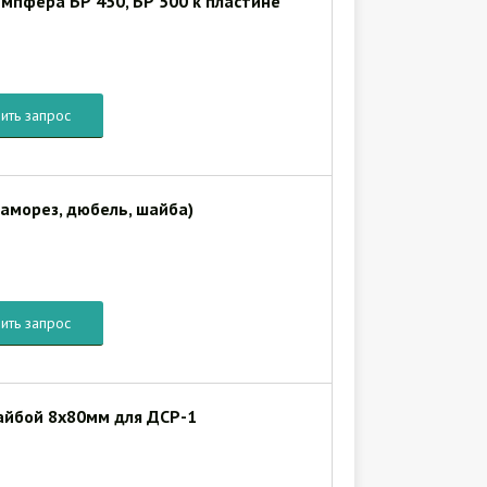
мпфера БР 450, БР 500 к пластине
ить запрос
аморез, дюбель, шайба)
ить запрос
айбой 8х80мм для ДСР-1