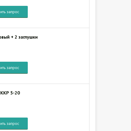
ить запрос
овый + 2 заглушки
ить запрос
 ККР 5-20
ить запрос