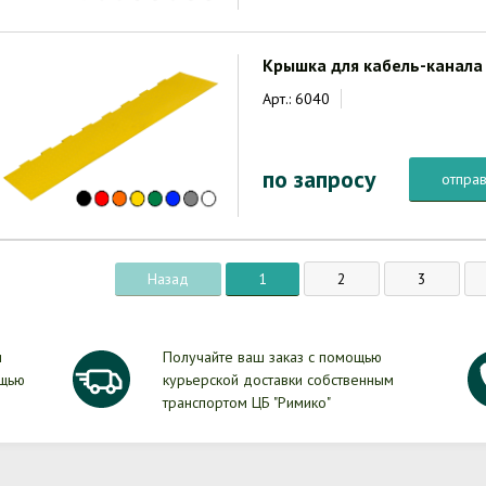
Крышка для кабель-канала
Арт.: 6040
по запросу
отправ
Назад
1
2
3
и
Получайте ваш заказ с помощью
ощью
курьерской доставки собственным
транспортом ЦБ "Римико"