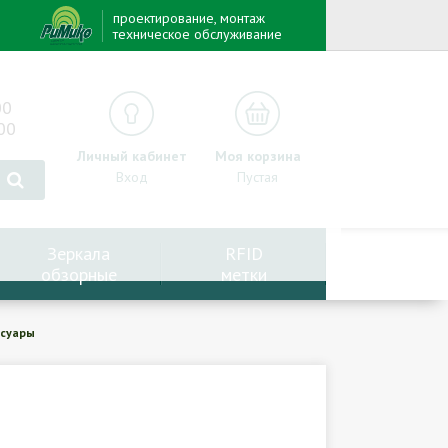
проектирование, монтаж
техническое обслуживание
00
00
Личный кабинет
Моя корзина
Вход
Пустая
Зеркала
RFID
обзорные
метки
ссуары