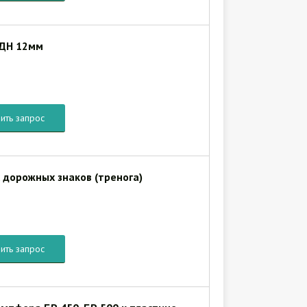
ИДН 12мм
ить запрос
 дорожных знаков (тренога)
ить запрос