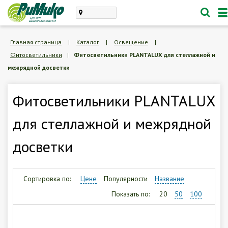
Каталог
Главная страница
|
Каталог
|
Освещение
|
Фитосветильники
|
Фитосветильники PLANTALUX для стеллажной и
проектирование, монтаж
межрядной досветки
техническое обслуживание
Личный кабинет
Фитосветильники PLANTALUX
для стеллажной и межрядной
Корзина /
Пустая
досветки
8 (846) 300-47-62
Заказать обратный звонок
Сортировка по:
Цене
Популярности
Название
Показать по:
20
50
100
О компании
Доставка и оплата