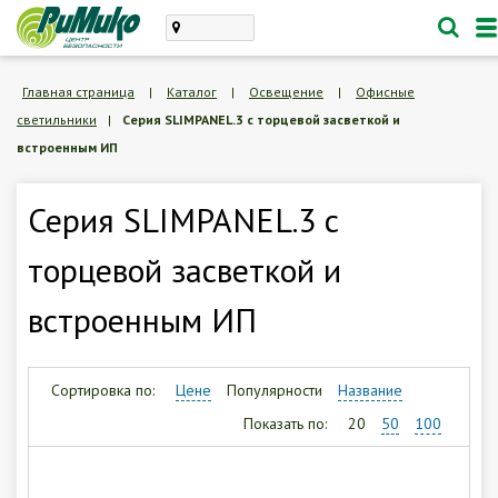
Каталог
Главная страница
|
Каталог
|
Освещение
|
Офисные
светильники
|
Серия SLIMPANEL.3 с торцевой засветкой и
проектирование, монтаж
встроенным ИП
техническое обслуживание
Личный кабинет
Серия SLIMPANEL.3 с
торцевой засветкой и
Корзина /
Пустая
встроенным ИП
8 (846) 300-47-62
Заказать обратный звонок
Сортировка по:
Цене
Популярности
Название
Показать по:
20
50
100
О компании
Доставка и оплата