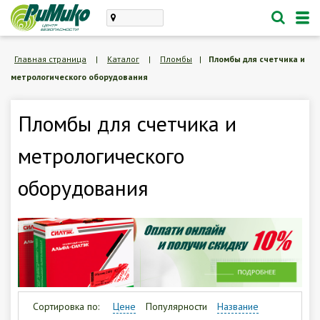
Каталог
Главная страница
|
Каталог
|
Пломбы
|
Пломбы для счетчика и
метрологического оборудования
проектирование, монтаж
техническое обслуживание
Пломбы для счетчика и
Личный кабинет
метрологического
Корзина /
Пустая
оборудования
8 (846) 300-47-62
Заказать обратный звонок
О компании
Сортировка по:
Цене
Популярности
Название
Доставка и оплата