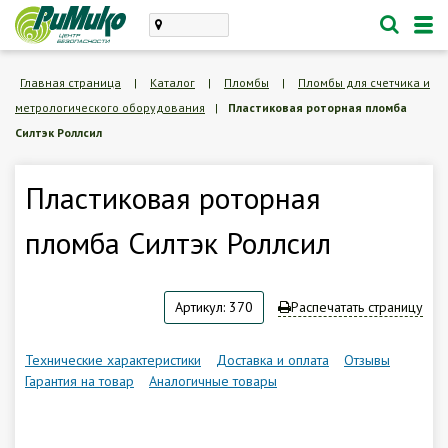
Каталог
Главная страница
|
Каталог
|
Пломбы
|
Пломбы для счетчика и
метрологического оборудования
|
Пластиковая роторная пломба
проектирование, монтаж
Силтэк Роллсил
техническое обслуживание
Личный кабинет
Пластиковая роторная
пломба Силтэк Роллсил
Корзина /
Пустая
8 (846) 300-47-62
Артикул: 370
Распечатать страницу
Заказать обратный звонок
Технические характеристики
Доставка и оплата
Отзывы
Гарантия на товар
Аналогичные товары
О компании
Доставка и оплата