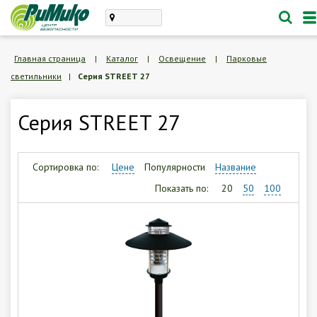
Каталог
Главная страница
|
Каталог
|
Освещение
|
Парковые
светильники
|
Серия STREET 27
проектирование, монтаж
техническое обслуживание
Серия STREET 27
Личный кабинет
Корзина /
Пустая
Сортировка по:
Цене
Популярности
Название
Показать по:
20
50
100
8 (846) 300-47-62
Заказать обратный звонок
О компании
Доставка и оплата