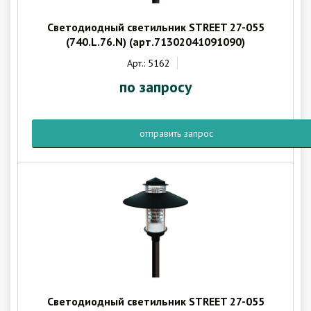
Гарантия
Как купить
Светодиодный светильник STREET 27-055
(740.L.76.N) (арт.71302041091090)
Программное обеспечение LogTag
Монтаж оборудования
Арт.: 5162
Новости
по запросу
Контакты
отправить запрос
Светодиодный светильник STREET 27-055