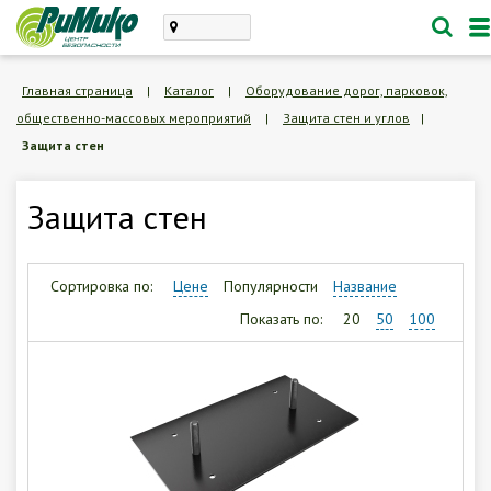
Каталог
Главная страница
|
Каталог
|
Оборудование дорог, парковок,
общественно-массовых мероприятий
|
Защита стен и углов
|
проектирование, монтаж
Защита стен
техническое обслуживание
Личный кабинет
Защита стен
Корзина /
Пустая
Сортировка по:
Цене
Популярности
Название
8 (846) 300-47-62
Показать по:
20
50
100
Заказать обратный звонок
О компании
Доставка и оплата