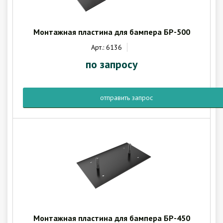
Гарантия
Как купить
Программное обеспечение LogTag
Монтажная пластина для бампера БР-500
Монтаж оборудования
Арт.: 6136
Новости
по запросу
Контакты
отправить запрос
Монтажная пластина для бампера БР-450