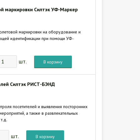
ой маркировки Силтэк УФ-Маркер
олетовой маркировки на оборудование и
ующей идентификации при помощи УФ-
шт.
В корзину
елей Силтэк РИСТ-БЭНД
троля посетителей и выявления посторонних
ероприятий, а также в развлекательных
т.д.
шт.
В корзину