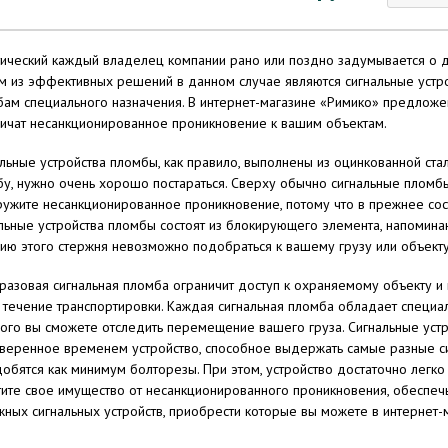
ический каждый владелец компании рано или поздно задумывается о д
 из эффективных решений в данном случае являются сигнальные устро
ам специального назначения. В интернет-магазине «Римико» предложе
ичат несанкционированное проникновение к вашим объектам.
льные устройства пломбы, как правило, выполнены из оцинкованной стал
у, нужно очень хорошо постараться. Сверху обычно сигнальные пломбы
ужите несанкционированное проникновение, потому что в прежнее сос
льные устройства пломбы состоят из блокирующего элемента, напоми
ию этого стержня невозможно подобраться к вашему грузу или объект
азовая сигнальная пломба ограничит доступ к охраняемому объекту и
 течение транспортировки. Каждая сигнальная пломба обладает спец
ого вы сможете отследить перемещение вашего груза. Сигнальные устр
веренное временем устройство, способное выдержать самые разные сил
обятся как минимум болторезы. При этом, устройство достаточно легко 
ите свое имущество от несанкционированного проникновения, обеспе
ных сигнальных устройств, приобрести которые вы можете в интернет-