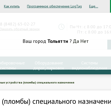
Как купить
Программное обеспечение LogTag
Еще...
8 (8482) 65-02-27
Пн-Чт: с 8:00 до 17:
Заказать обратный звонок
Пт: с 8:00 до 16:
Ваш город
Тольятти
?
Да
Нет
мбировочные
Оборудование
Системы
системы
дорог, парковок
видеонаблюдения
ные устройства (пломбы) специального назначения
 (пломбы) специального назначен