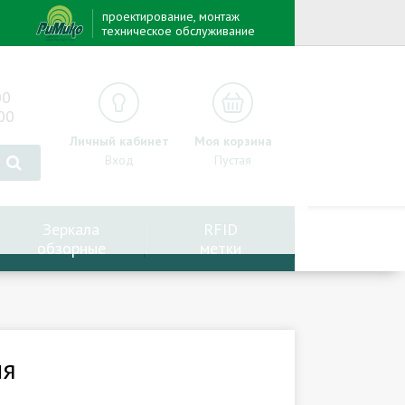
проектирование, монтаж
техническое обслуживание
00
00
Личный кабинет
Моя корзина
Вход
Пустая
Зеркала
RFID
обзорные
метки
ия