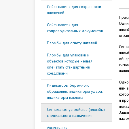
Сейф-пакеты для сохранности
вложений
Практ
Одним
Сейф-пакеты для
пломб
сопроводительных документов
огран
Пломбы для огнетушителей
Сигна
пломб
Пломбы для упаковки и
обнар
объектов которые нельзя
сигна
опечатать стандартными
налич
средствами
Однор
Индикаторы бережного
ним в
обращения, индикаторы удара,
котор
индикаторы наклона
и про
понад
Сигнальные устройства (пломбы)
Защит
специального назначения
надеж
Аксессуары