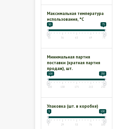
Максимальная температура
использования, °С
50
75
50
56
63
69
75
Минимальная партия
поставки (кратная партия
продаж), шт.
100
250
100
138
175
213
250
Упаковка (шт. в коробке)
5
100
5
29
53
76
100