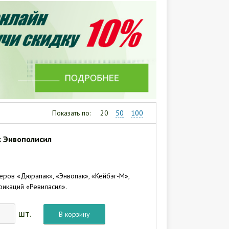
Показать по:
20
50
100
к Энвополисил
ров «Дюрапак», «Энвопак», «Кейбэг-М»,
фикаций «Ревиласил».
шт.
В корзину