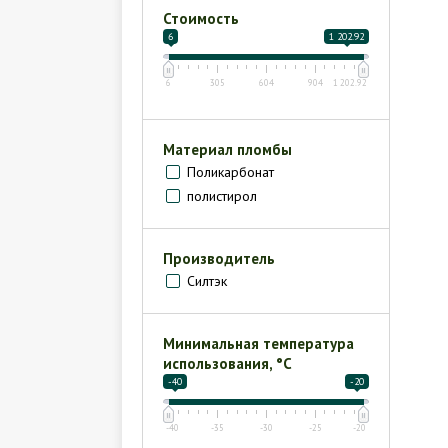
Стоимость
6
1 202.92
6
305
604
904
1 202.92
Материал пломбы
Поликарбонат
полистирол
Производитель
Силтэк
Минимальная температура
использования, °С
-40
-20
-40
-35
-30
-25
-20