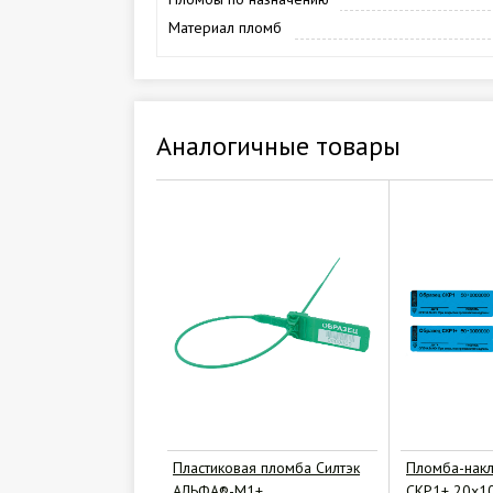
Материал пломб
Аналогичные товары
Пластиковая пломба Силтэк
Пломба-накл
АЛЬФА®-М1+
СКР1+ 20х1