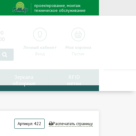
проектирование, монтаж
техническое обслуживание
00
00
Личный кабинет
Моя корзина
Вход
Пустая
Зеркала
RFID
обзорные
метки
Артикул: 422
Распечатать страницу