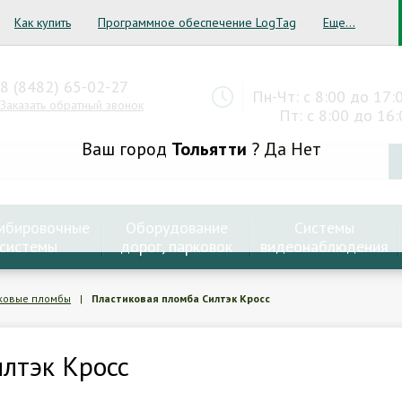
Как купить
Программное обеспечение LogTag
Еще...
8 (8482) 65-02-27
Пн-Чт: с 8:00 до 17:
Заказать обратный звонок
Пт: с 8:00 до 16:
Ваш город
Тольятти
?
Да
Нет
мбировочные
Оборудование
Системы
системы
дорог, парковок
видеонаблюдения
ковые пломбы
|
Пластиковая пломба Силтэк Кросс
лтэк Кросс