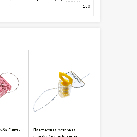
100
мба Силтэк
Пластиковая роторная
пломба Силтэк Роллсил