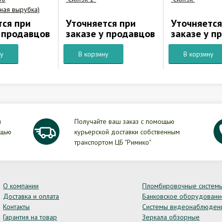
ьная вырубка)
тся при
Уточняется при
Уточняется
у продавцов
заказе у продавцов
заказе у п
ну
В корзину
В корзину
и
Получайте ваш заказ с помощью
ощью
курьерской доставки собственным
транспортом ЦБ "Римико"
О компании
Пломбировочные систем
Доставка и оплата
Банковское оборудовани
Контакты
Системы видеонаблюден
Гарантия на товар
Зеркала обзорные