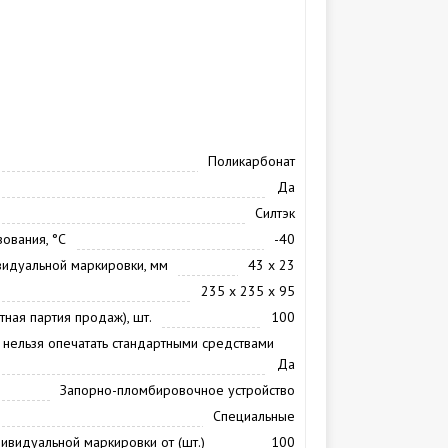
Поликарбонат
Да
Силтэк
ования, °С
-40
видуальной маркировки, мм
43 х 23
235 х 235 х 95
тная партия продаж), шт.
100
 нельзя опечатать стандартными средствами
Да
Запорно-пломбировочное устройство
Специальные
видуальной маркировки от (шт.)
100