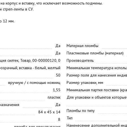
а корпус и вставку, что исключает возможность подмены.
 стреп-ленты в СУ.
о 12 мм.
Да
Материал пломбы
Да
Пластиковые пломбы (материал)
ия силтек, Товар, 00-00000120, 0
Производитель
розрачный, вставка - белый, желтый
Минимальная температура использ
50
Размер поля для нанесения инди
вручную / с помощью ножниц
Размер упаковки, мм
1,55
Минимальная партия поставки (кра
пластик
Для упаковки и объектов которые
 назначения
Да
Пломбы по типу
84 х 45 х 14
Тип
8
Наненесение дополнительной инди
пломба для опечатывания