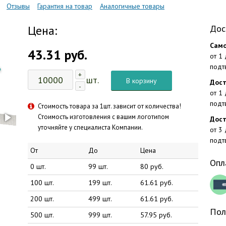
Отзывы
Гарантия на товар
Аналогичные товары
Цена:
Дос
Само
43.31 руб.
от 1
подт
+
шт.
В корзину
Дост
-
от 1
подт
Стоимость товара за 1шт. зависит от количества!
Стоимость изготовления с вашим логотипом
Дост
уточняйте у специалиста Компании.
от 3
подт
От
До
Цена
Опл
0 шт.
99 шт.
80 руб.
100 шт.
199 шт.
61.61 руб.
200 шт.
499 шт.
61.61 руб.
Пол
500 шт.
999 шт.
57.95 руб.