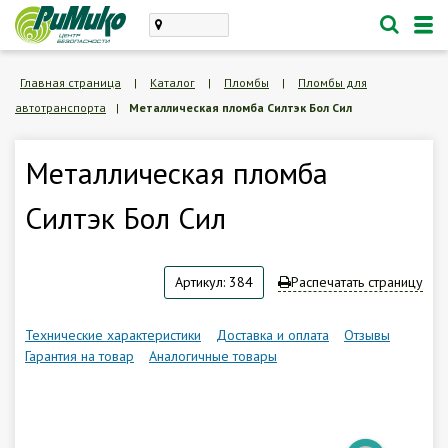
Каталог
Главная страница
|
Каталог
|
Пломбы
|
Пломбы для
автотранспорта
|
Металлическая пломба Силтэк Бол Сил
проектирование, монтаж
техническое обслуживание
Металлическая пломба
Личный кабинет
Силтэк Бол Сил
Корзина /
Пустая
Артикул: 384
Распечатать страницу
8 (846) 300-47-62
Заказать обратный звонок
Технические характеристики
Доставка и оплата
Отзывы
Гарантия на товар
Аналогичные товары
О компании
Доставка и оплата