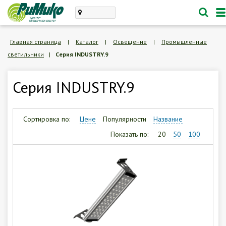
Каталог
Главная страница
|
Каталог
|
Освещение
|
Промышленные
светильники
|
Серия INDUSTRY.9
проектирование, монтаж
техническое обслуживание
Серия INDUSTRY.9
Личный кабинет
Корзина /
Пустая
Сортировка по:
Цене
Популярности
Название
Показать по:
20
50
100
8 (846) 300-47-62
Заказать обратный звонок
О компании
Доставка и оплата