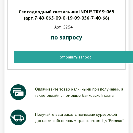
Гарантия
Как купить
Светодиодный светильник INDUSTRY.9-065
(арт.7-40-065-09-0-19-09-056-7-40-66)
Программное обеспечение LogTag
Монтаж оборудования
Арт.: 5254
Новости
по запросу
Контакты
отправить запрос
Оплачивайте товар наличными при получении, а
также онлайн с помощью банковской карты
Получайте ваш заказ с помощью курьерской
доставки собственным транспортом ЦБ "Римико"