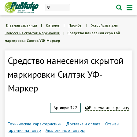
Каталог
Главная страница
|
Каталог
|
Пломбы
|
Устройства для
нанесения скрытой маркировки
|
Средство нанесения скрытой
проектирование, монтаж
маркировки Силтэк УФ-Маркер
техническое обслуживание
Личный кабинет
Средство нанесения скрытой
маркировки Силтэк УФ-
Корзина /
Пустая
Маркер
8 (846) 300-47-62
Заказать обратный звонок
Артикул: 322
Распечатать страницу
О компании
Технические характеристики
Доставка и оплата
Отзывы
Гарантия на товар
Аналогичные товары
Доставка и оплата