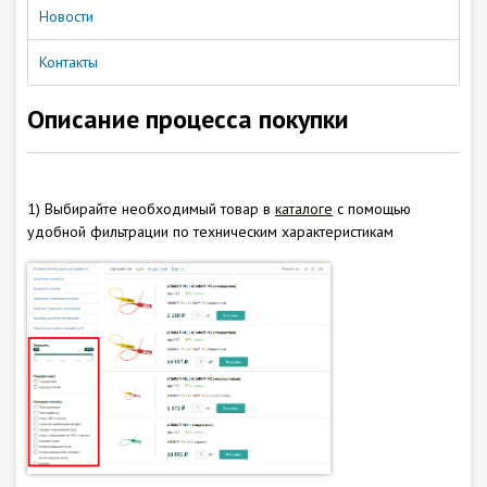
Гарантия
Новости
Как купить
Контакты
Программное обеспечение LogTag
Монтаж оборудования
Описание процесса покупки
Новости
Контакты
1) Выбирайте необходимый товар в
каталоге
с помощью
удобной фильтрации по техническим характеристикам