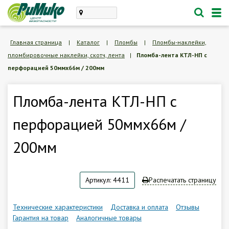
Каталог
Главная страница
|
Каталог
|
Пломбы
|
Пломбы-наклейки,
пломбировочные наклейки, скотч, лента
|
Пломба-лента КТЛ-НП с
проектирование, монтаж
перфорацией 50ммх66м / 200мм
техническое обслуживание
Личный кабинет
Пломба-лента КТЛ-НП с
перфорацией 50ммх66м /
Корзина /
Пустая
200мм
8 (846) 300-47-62
Заказать обратный звонок
Артикул: 4411
Распечатать страницу
О компании
Технические характеристики
Доставка и оплата
Отзывы
Гарантия на товар
Аналогичные товары
Доставка и оплата