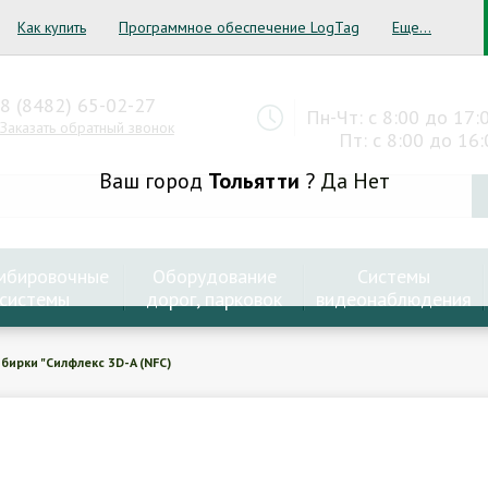
Как купить
Программное обеспечение LogTag
Еще...
8 (8482) 65-02-27
Пн-Чт: с 8:00 до 17:
Заказать обратный звонок
Пт: с 8:00 до 16:
Ваш город
Тольятти
?
Да
Нет
мбировочные
Оборудование
Системы
системы
дорог, парковок
видеонаблюдения
бирки "Силфлекс 3D-A (NFC)