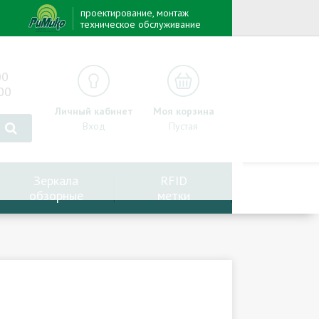
проектирование, монтаж
техническое обслуживание
00
00
Личный кабинет
Моя корзина
Вход
Пустая
Зеркала
RFID
обзорные
метки