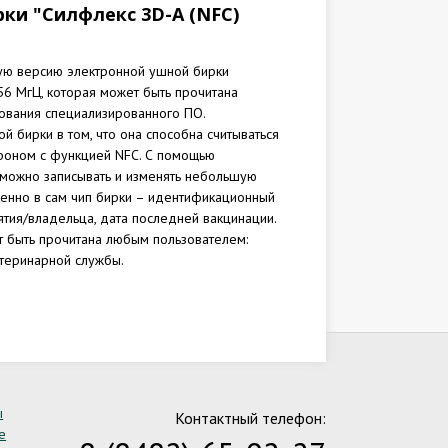
ки "Силфлекс 3D-A (NFC)
вую версию электронной ушной бирки
,56 МгЦ, которая может быть прочитана
ования специализированного ПО.
 бирки в том, что она способна считываться
фоном с функцией NFC. С помощью
 можно записывать и изменять небольшую
енно в сам чип бирки – идентификационный
тия/владельца, дата последней вакцинации.
 быть прочитана любым пользователем:
теринарной службы.
ы
Контактный телефон:
е