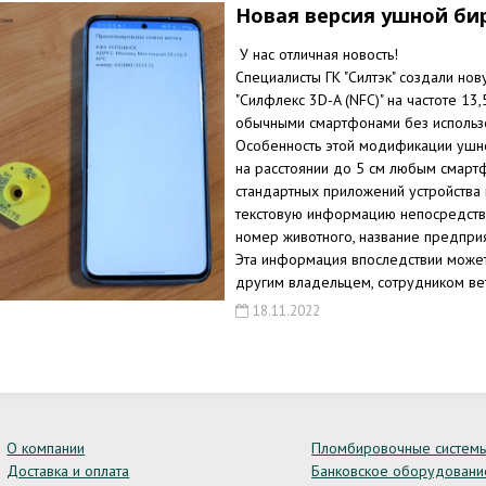
Новая версия ушной бир
У нас отличная новость!
Специалисты ГК "Силтэк" создали но
"Силфлекс 3D-A (NFC)" на частоте 13
обычными смартфонами без использ
Особенность этой модификации ушной
на расстоянии до 5 см любым смарт
стандартных приложений устройства
текстовую информацию непосредств
номер животного, название предприя
Эта информация впоследствии может
другим владельцем, сотрудником ве
18.11.2022
О компании
Пломбировочные систем
Доставка и оплата
Банковское оборудовани