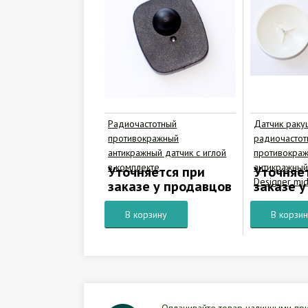
Радиочастотный
Датчик раку
противокражный
радиочастот
антикражный датчик с иглой
противокра
в комплекте
антикражный
Уточняется при
Уточняе
Designer mid
заказе у продавцов
заказе 
В корзину
В корзи