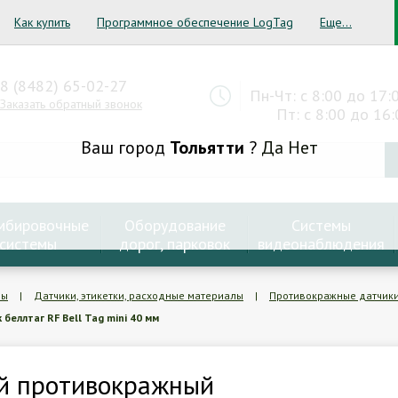
Как купить
Программное обеспечение LogTag
Еще...
8 (8482) 65-02-27
Пн-Чт: с 8:00 до 17:
Заказать обратный звонок
Пт: с 8:00 до 16:
Ваш город
Тольятти
?
Да
Нет
мбировочные
Оборудование
Системы
системы
дорог, парковок
видеонаблюдения
мы
|
Датчики, этикетки, расходные материалы
|
Противокражные датчик
еллтаг RF Bell Tag mini 40 мм
й противокражный