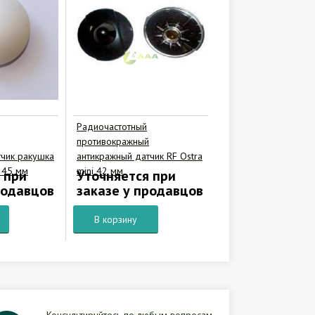
Радиочастотный
противокражный
тчик ракушка
антикражный датчик RF Ostra
i 45 мм
mini 42 мм
 при
Уточняется при
родавцов
заказе у продавцов
В корзину