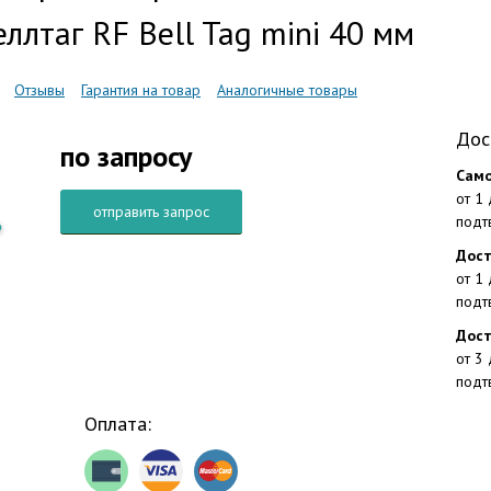
ллтаг RF Bell Tag mini 40 мм
Отзывы
Гарантия на товар
Аналогичные товары
Дос
по запросу
Само
от 1
отправить запрос
подт
Дост
от 1
подт
Дост
от 3
подт
Оплата: