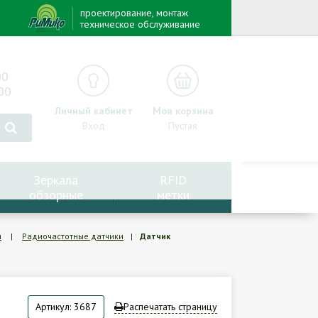
проектирование, монтаж
техническое обслуживание
00
00
Личный кабинет
Моя корзина
Вход
Пустая
Зеркала
RFID
обзорные
метки
и
|
Радиочастотные датчики
|
Датчик
Артикул: 3687
Распечатать страницу