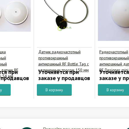
шка
Датчик радиочастотный
Радиочастотный
ный
противокражный
противокражный
жный
антикражный RF Bottle Tag с
антикражный да
 датчик RF
удлиненным тросом 150 мм
RF Designer min
тся при
Уточняется при
Уточняется
i 54 мм
у продавцов
заказе у продавцов
заказе у п
ну
В корзину
В корзину