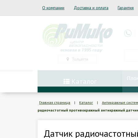
О компании
Доставка и оплата
Гарантия
Тольятти
Пло
Каталог
Главная страница
|
Каталог
|
Антикражные систе
радиочастотный противокражный антикражный датчик б
Датчик радиочастотны