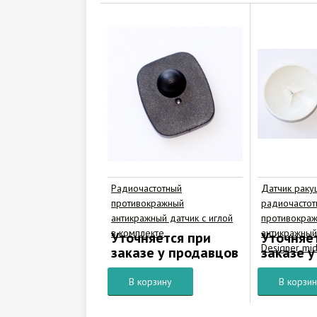
Радиочастотный
Датчик раку
противокражный
радиочастот
антикражный датчик с иглой
противокра
в комплекте
антикражный
Уточняется при
Уточняе
Designer mid
заказе у продавцов
заказе 
В корзину
В корзи