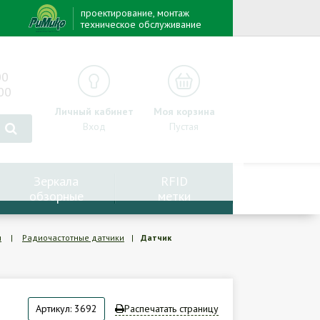
проектирование, монтаж
техническое обслуживание
00
00
Личный кабинет
Моя корзина
Вход
Пустая
Зеркала
RFID
обзорные
метки
и
|
Радиочастотные датчики
|
Датчик
Артикул: 3692
Распечатать страницу