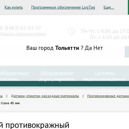
Как купить
Программное обеспечение LogTag
Еще...
8 (8482) 65-02-27
Пн-Чт: с 8:00 до 17:
Заказать обратный звонок
Пт: с 8:00 до 16:
Ваш город
Тольятти
?
Да
Нет
мбировочные
Оборудование
Системы
системы
дорог, парковок
видеонаблюдения
мы
|
Датчики, этикетки, расходные материалы
|
Противокражные датчик
 Cone 45 мм
й противокражный