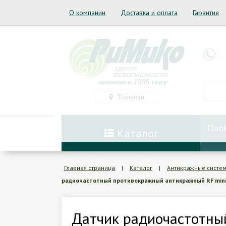
О компании
Доставка и оплата
Гарантия
Тольятти
Пло
Каталог
Главная страница
|
Каталог
|
Антикражные систе
радиочастотный противокражный антикражный RF mini
Датчик радиочастотны