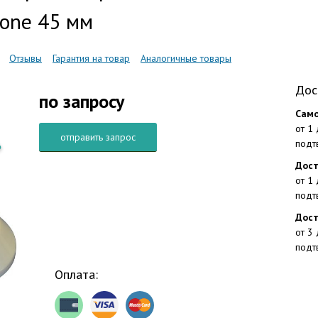
one 45 мм
Отзывы
Гарантия на товар
Аналогичные товары
Дос
по запросу
Само
от 1
отправить запрос
подт
Дост
от 1
подт
Дост
от 3
подт
Оплата: