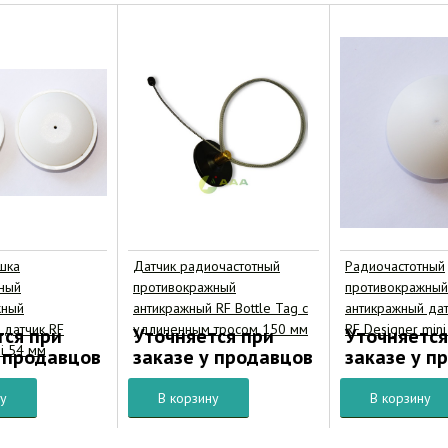
шка
Датчик радиочастотный
Радиочастотный
ный
противокражный
противокражный
жный
антикражный RF Bottle Tag с
антикражный да
 датчик RF
удлиненным тросом 150 мм
RF Designer min
тся при
Уточняется при
Уточняется
i 54 мм
у продавцов
заказе у продавцов
заказе у п
ну
В корзину
В корзину