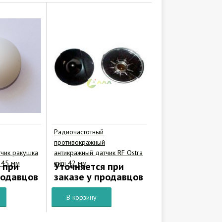
Радиочастотный
противокражный
тчик ракушка
антикражный датчик RF Ostra
i 45 мм
mini 42 мм
 при
Уточняется при
родавцов
заказе у продавцов
В корзину