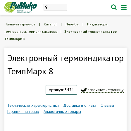
Каталог
Главная страница
|
Каталог
|
Пломбы
|
Индикаторы
температуры, термоиндикаторы
|
Электронный термоиндикатор
проектирование, монтаж
ТемпМарк 8
техническое обслуживание
Личный кабинет
Электронный термоиндикатор
ТемпМарк 8
Корзина /
Пустая
8 (846) 300-47-62
Артикул: 3471
Распечатать страницу
Заказать обратный звонок
Технические характеристики
Доставка и оплата
Отзывы
Гарантия на товар
Аналогичные товары
О компании
Доставка и оплата