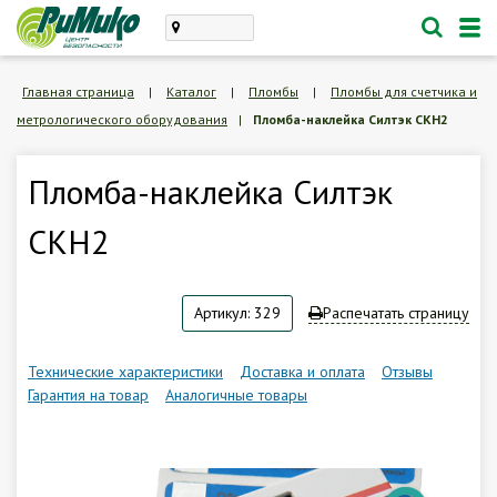
Каталог
Главная страница
|
Каталог
|
Пломбы
|
Пломбы для счетчика и
метрологического оборудования
|
Пломба-наклейка Силтэк СКН2
проектирование, монтаж
техническое обслуживание
Пломба-наклейка Силтэк
Личный кабинет
СКН2
Корзина /
Пустая
Артикул: 329
Распечатать страницу
8 (846) 300-47-62
Заказать обратный звонок
Технические характеристики
Доставка и оплата
Отзывы
Гарантия на товар
Аналогичные товары
О компании
Доставка и оплата