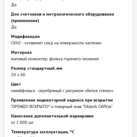
Да
Для счетчиков и метрологического оборудования
(приминение)
Да
Модификации
СКН2 - оставляет след на поверхности частично
Материал
матовый полиэстер, фольга горячего тиснения
Размер стандартный, мм
20 х 60
Цвет
синийфольга - серебряный с рисунком «битое стекло»
Проявление индикаторной надписи при вскрытии
"OPENED! ВСКРЫТО!" и товарный знак "SILtech СИЛтэк"
Нанесение дополнительной маркировки
от 1 000 шт.
Температура эксплуатации, °С