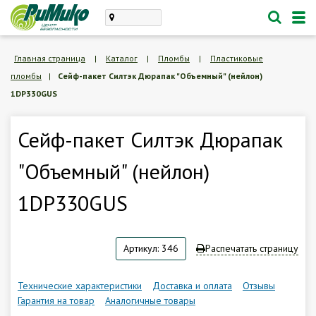
Каталог
Главная страница
|
Каталог
|
Пломбы
|
Пластиковые
пломбы
|
Сейф-пакет Силтэк Дюрапак "Объемный" (нейлон)
проектирование, монтаж
1DP330GUS
техническое обслуживание
Личный кабинет
Сейф-пакет Силтэк Дюрапак
"Объемный" (нейлон)
Корзина /
Пустая
1DP330GUS
8 (846) 300-47-62
Заказать обратный звонок
Артикул: 346
Распечатать страницу
О компании
Технические характеристики
Доставка и оплата
Отзывы
Гарантия на товар
Аналогичные товары
Доставка и оплата