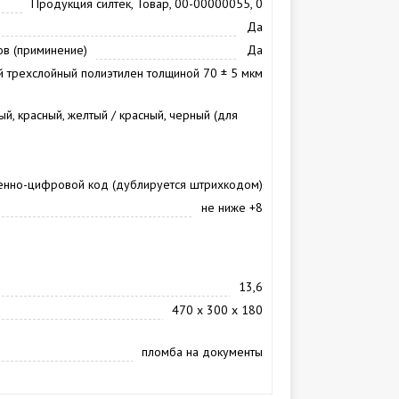
Продукция силтек, Товар, 00-00000055, 0
Да
в (приминение)
Да
 трехслойный полиэтилен толщиной 70 ± 5 мкм
ый, красный, желтый / красный, черный (для
венно-цифровой код (дублируется штрихкодом)
не ниже +8
13,6
470 х 300 х 180
пломба на документы