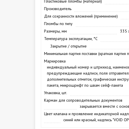
Пластиковые пломбы (материал)
Производитель
Для сохранности вложений (приминение)
Пломбы по типу
Размеры, мм
335 
Температура эксплуатации, °С
Закрытие / открытие
Минимальная партия поставки (кратная партия п
Маркировка
индивидуальный номер и штрихкод, наименов
предупреждающие надписи, поля отправителя
дополнительных отметок, графическая инстр
пакета, микрошрифт по швам сейф-пакета
Упаковка, шт.
Карман для сопроводительных документов
закрывается вместе с осно
Цвет клапана и проявление индикаторной надп
синий или красный, надпись "VOID O