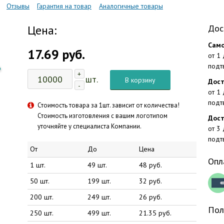
Отзывы
Гарантия на товар
Аналогичные товары
Цена:
Дос
Само
17.69 руб.
от 1
подт
+
шт.
В корзину
Дост
-
от 1
подт
Стоимость товара за 1шт. зависит от количества!
Стоимость изготовления с вашим логотипом
Дост
уточняйте у специалиста Компании.
от 3
подт
От
До
Цена
Опл
1 шт.
49 шт.
48 руб.
50 шт.
199 шт.
32 руб.
200 шт.
249 шт.
26 руб.
Пол
250 шт.
499 шт.
21.35 руб.