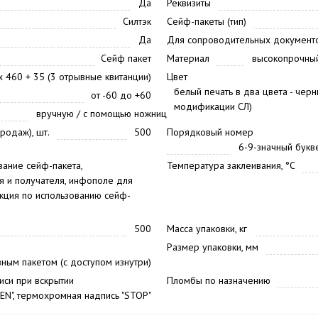
Да
Реквизиты
Силтэк
Сейф-пакеты (тип)
Да
Для сопроводительных документо
Сейф пакет
Материал
высокопрочный
х 460 + 35 (3 отрывные квитанции)
Цвет
белый печать в два цвета - черн
от -60 до +60
модификации СЛ)
вручную / с помощью ножниц
родаж), шт.
500
Порядковый номер
6-9-значный бук
ание сейф-пакета,
Температура заклеивания, °С
 и получателя, инфополе для
укция по использованию сейф-
500
Масса упаковки, кг
Размер упаковки, мм
вным пакетом (с доступом изнутри)
иси при вскрытии
Пломбы по назначению
PEN", термохромная надпись "STOP"