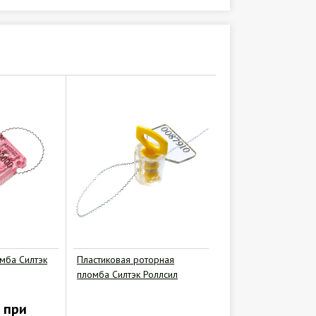
мба Силтэк
Пластиковая роторная
пломба Силтэк Роллсил
 при