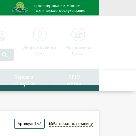
проектирование, монтаж
техническое обслуживание
00
00
Личный кабинет
Моя корзина
Вход
Пустая
Зеркала
RFID
обзорные
метки
Артикул: 357
Распечатать страницу