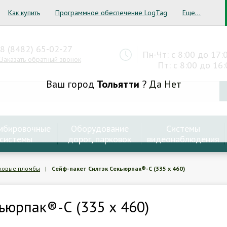
Как купить
Программное обеспечение LogTag
Еще...
8 (8482) 65-02-27
Пн-Чт: с 8:00 до 17:
Заказать обратный звонок
Пт: с 8:00 до 16:
Ваш город
Тольятти
?
Да
Нет
мбировочные
Оборудование
Системы
системы
дорог, парковок
видеонаблюдения
ковые пломбы
|
Сейф-пакет Силтэк Секьюрпак®-С (335 х 460)
ьюрпак®-С (335 х 460)