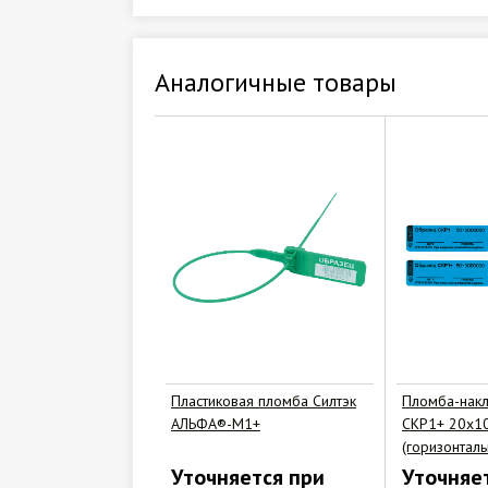
Аналогичные товары
Пластиковая пломба Силтэк
Пломба-накл
АЛЬФА®-М1+
СКР1+ 20х1
(горизонтал
Уточняется при
Уточняе