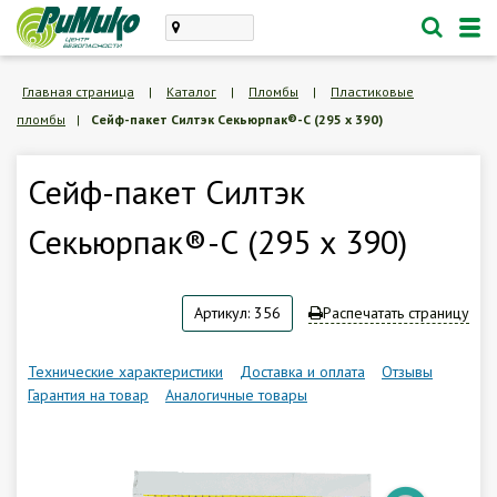
Каталог
Главная страница
|
Каталог
|
Пломбы
|
Пластиковые
пломбы
|
Сейф-пакет Силтэк Секьюрпак®-С (295 х 390)
проектирование, монтаж
техническое обслуживание
Сейф-пакет Силтэк
Личный кабинет
Секьюрпак®-С (295 х 390)
Корзина /
Пустая
Артикул: 356
Распечатать страницу
8 (846) 300-47-62
Заказать обратный звонок
Технические характеристики
Доставка и оплата
Отзывы
Гарантия на товар
Аналогичные товары
О компании
Доставка и оплата