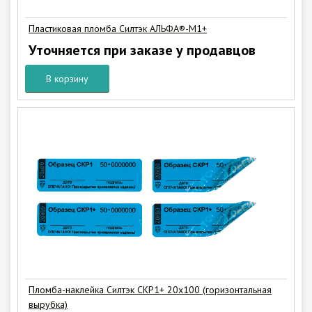
Пластиковая пломба Силтэк АЛЬФА®-М1+
Уточняется при заказе у продавцов
В корзину
Пломба-наклейка Силтэк СКР1+ 20х100 (горизонтальная
вырубка)